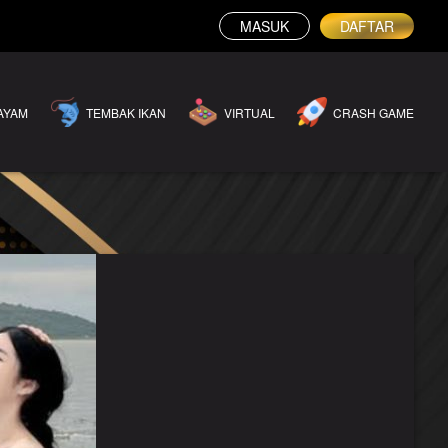
MASUK
DAFTAR
AYAM
TEMBAK IKAN
VIRTUAL
CRASH GAME