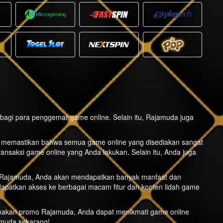
agi para penggemar game online. Selain itu, Rajamuda juga
a memastikan bahwa semua game online yang disediakan sangat
aksi game online yang Anda lakukan. Selain itu, Anda juga
r Rajamuda, Anda akan mendapatkan banyak manfaat dan
dapatkan akses ke berbagai macam fitur dan konten lidah game
gunakan promo Rajamuda, Anda dapat menikmati game online
muda sekarang!