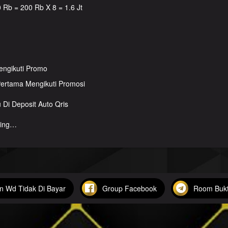
 Rb = 200 Rb X 8 = 1.6 Jt
engikuti Promo
Pertama Mengikuti Promosi
 Di Deposit Auto Qris
ming…
 Wd Tidak Di Bayar
Group Facebook
Room Bukt