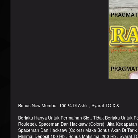
Bonus New Member 100 % Di Akhir , Syarat TO X 8
Berlaku Hanya Untuk Permainan Slot, Tidak Berlaku Untuk Perm
Roulette), Spaceman Dan Hacksaw (Colors). Jika Kedapatan Ber
Spaceman Dan Hacksaw (Colors) Maka Bonus Akan Di Tarik 
Minimal Deposit 100 Rb , Bonus Maksimal 200 Rb , Syarat T