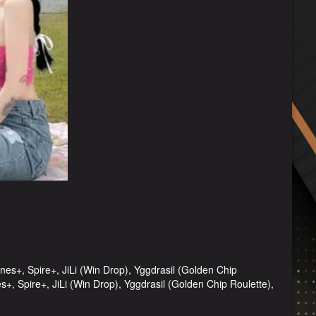
nes+, Spire+, JiLi (Win Drop), Yggdrasil (Golden Chip
+, Spire+, JiLi (Win Drop), Yggdrasil (Golden Chip Roulette),