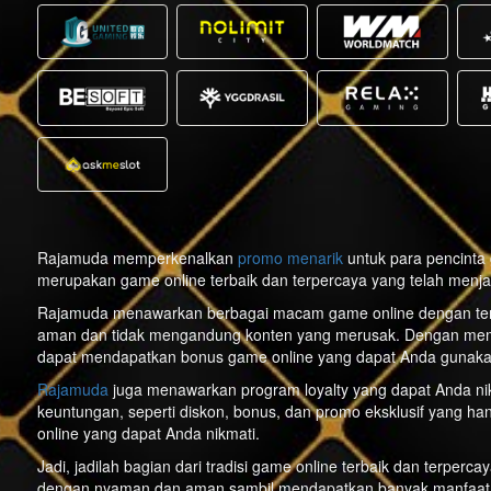
Rajamuda memperkenalkan
promo menarik
untuk para pencinta
merupakan game online terbaik dan terpercaya yang telah menja
Rajamuda menawarkan berbagai macam game online dengan tema 
aman dan tidak mengandung konten yang merusak. Dengan membe
dapat mendapatkan bonus game online yang dapat Anda gunak
Rajamuda
juga menawarkan program loyalty yang dapat Anda n
keuntungan, seperti diskon, bonus, dan promo eksklusif yang h
online yang dapat Anda nikmati.
Jadi, jadilah bagian dari tradisi game online terbaik dan ter
dengan nyaman dan aman sambil mendapatkan banyak manfaat 