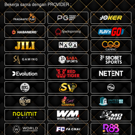
Bekerja sama dengan PROVIDER :