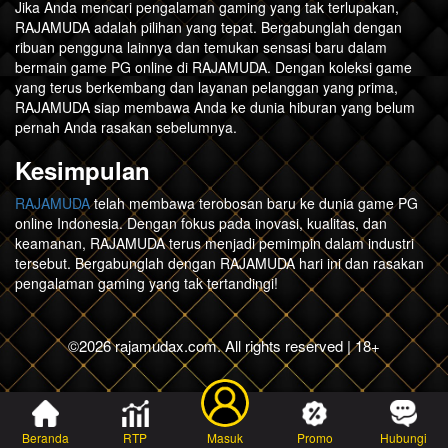
Jika Anda mencari pengalaman gaming yang tak terlupakan,
RAJAMUDA adalah pilihan yang tepat. Bergabunglah dengan
ribuan pengguna lainnya dan temukan sensasi baru dalam
bermain game PG online di RAJAMUDA. Dengan koleksi game
yang terus berkembang dan layanan pelanggan yang prima,
RAJAMUDA siap membawa Anda ke dunia hiburan yang belum
pernah Anda rasakan sebelumnya.
Kesimpulan
RAJAMUDA
telah membawa terobosan baru ke dunia game PG
online Indonesia. Dengan fokus pada inovasi, kualitas, dan
keamanan, RAJAMUDA terus menjadi pemimpin dalam industri
tersebut. Bergabunglah dengan RAJAMUDA hari ini dan rasakan
pengalaman gaming yang tak tertandingi!
©2026 rajamudax.com. All rights reserved | 18+
Beranda
RTP
Masuk
Promo
Hubungi