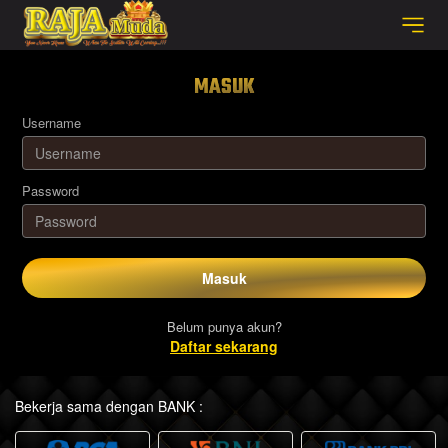
MASUK
Username
Password
Masuk
Belum punya akun?
Daftar sekarang
Bekerja sama dengan BANK :