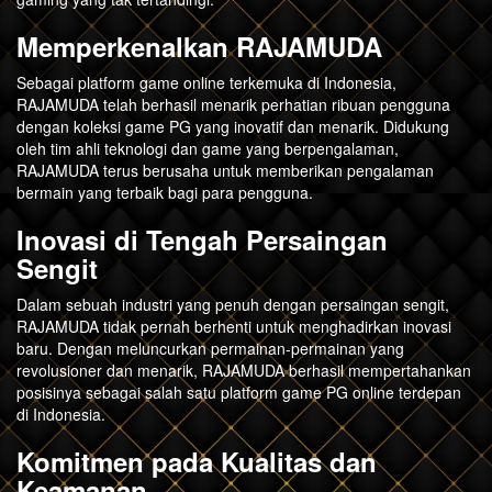
Memperkenalkan RAJAMUDA
Sebagai platform game online terkemuka di Indonesia,
RAJAMUDA telah berhasil menarik perhatian ribuan pengguna
dengan koleksi game PG yang inovatif dan menarik. Didukung
oleh tim ahli teknologi dan game yang berpengalaman,
RAJAMUDA terus berusaha untuk memberikan pengalaman
bermain yang terbaik bagi para pengguna.
Inovasi di Tengah Persaingan
Sengit
Dalam sebuah industri yang penuh dengan persaingan sengit,
RAJAMUDA tidak pernah berhenti untuk menghadirkan inovasi
baru. Dengan meluncurkan permainan-permainan yang
revolusioner dan menarik, RAJAMUDA berhasil mempertahankan
posisinya sebagai salah satu platform game PG online terdepan
di Indonesia.
Komitmen pada Kualitas dan
Keamanan