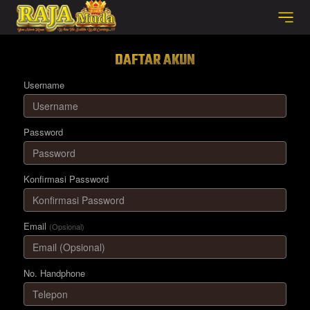
DAFTAR AKUN
Username
Password
Konfirmasi Password
Email
(Opsional)
No. Handphone