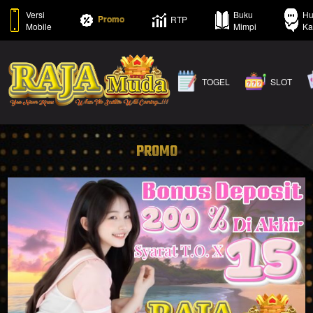
Versi
Buku
Hu
Promo
RTP
Mobile
Mimpi
Ka
TOGEL
SLOT
PROMO