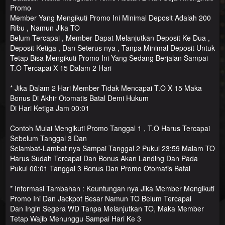
Promo
Member Yang Mengikuti Promo Ini Minimal Deposit Adalah 200
Ribu , Namun Jika TO
Belum Tercapai , Member Dapat Melanjutkan Deposit Ke Dua ,
Deposit Ketiga , Dan Seterus nya , Tanpa Minimal Deposit Untuk
Tetap Bisa Mengikuti Promo Ini Yang Sedang Berjalan Sampai
T.O Tercapai X 15 Dalam 2 Hari
* Jika Dalam 2 Hari Member Tidak Mencapai T.O X 15 Maka
Bonus Di Akhir Otomatis Batal Demi Hukum
Di Hari Ketiga Jam 00:01
Contoh Mulai Mengikuti Promo Tanggal 1 , T.O Harus Tercapai
Sebelum Tanggal 3 Dan
Selambat-Lambat nya Sampai Tanggal 2 Pukul 23:59 Malam TO
Harus Sudah Tercapai Dan Bonus Akan Landing Dan Pada
Pukul 00:01 Tanggal 3 Bonus Dan Promo Otomatis Batal
* Informasi Tambahan : Keuntungan nya Jika Member Mengikuti
Promo Ini Dan Jackpot Besar Namun TO Belum Tercapai
Dan Ingin Segera WD Tanpa Melanjutkan TO, Maka Member
Tetap Wajib Menunggu Sampai Hari Ke 3