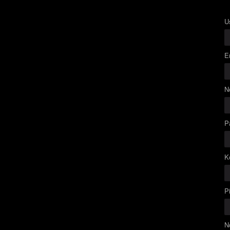
U
E
N
P
K
P
N