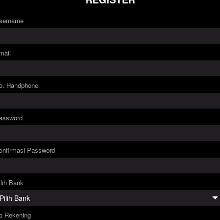
sername
mail
o. Handphone
assword
onfirmasi Password
ilih Bank
o Rekening