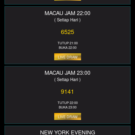
MACAU JAM 22:00
( Setiap Hari )
6525
TUTUP 21:00
BUKA 22:00
LIVE DRAW
MACAU JAM 23:00
( Setiap Hari )
9141
TUTUP 22:00
BUKA 23:00
LIVE DRAW
NEW YORK EVENING