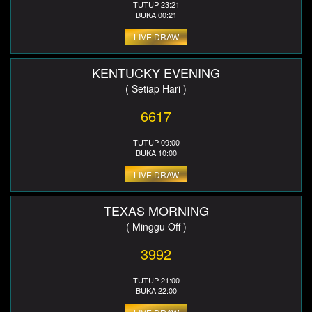
TUTUP 23:21
BUKA 00:21
LIVE DRAW
KENTUCKY EVENING
( Setiap Hari )
6617
TUTUP 09:00
BUKA 10:00
LIVE DRAW
TEXAS MORNING
( Minggu Off )
3992
TUTUP 21:00
BUKA 22:00