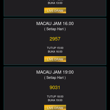
BUKA 13:00
LIVE DRAW
MACAU JAM 16.00
( Setiap Hari )
2957
TUTUP 15:00
BUKA 16:00
LIVE DRAW
MACAU JAM 19:00
( Setiap Hari )
9031
TUTUP 18:00
BUKA 19:00
LIVE DRAW