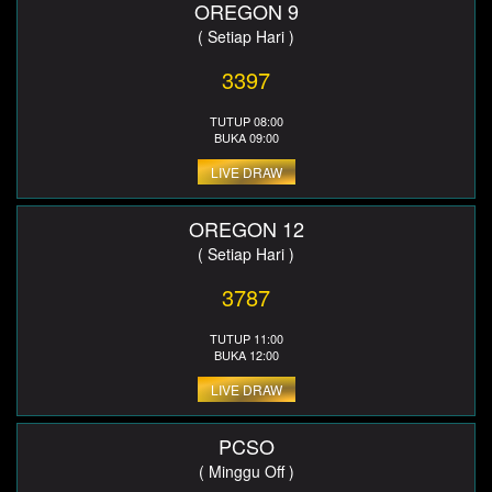
OREGON 9
( Setiap Hari )
3397
TUTUP 08:00
BUKA 09:00
LIVE DRAW
OREGON 12
( Setiap Hari )
3787
TUTUP 11:00
BUKA 12:00
LIVE DRAW
PCSO
( Minggu Off )