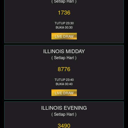
( Setiap Hari )
1736
TUTUP 23:30
BUKA 00:30
LIVE DRAW
ILLINOIS MIDDAY
( Setiap Hari )
8776
TUTUP 23:40
BUKA 00:40
LIVE DRAW
ILLINOIS EVENING
( Setiap Hari )
3490