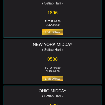
( Setiap Hari )
1896
TUTUP 08:30
BUKA 09:30
LIVE DRAW
NEW YORK MIDDAY
( Setiap Hari )
0588
TUTUP 00:30
BUKA 01:30
LIVE DRAW
OHIO MIDDAY
( Setiap Hari )