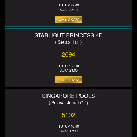
TUTUP 22:00
BUKA 22:15
LIVE DRAW
STARLIGHT PRINCESS 4D
( Setiap Hari )
2694
TUTUP 22:45
BUKA 23:00
LIVE DRAW
SINGAPORE POOLS
( Selasa, Jumat Off )
5102
TUTUP 16:40
BUKA 17:40