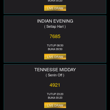
BUKA 00:20
LIVE DRAW
INDIAN EVENING
( Setiap Hari )
7685
TUTUP 08:50
BUKA 09:50
LIVE DRAW
TENNESSE MIDDAY
( Senin Off )
4921
TUTUP 23:20
BUKA 00:20
LIVE DRAW