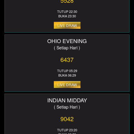
5528
TUTUP 22:30
BUKA 23:30
LIVE DRAW
OHIO EVENING
( Setiap Hari )
6437
TUTUP 05:29
BUKA 06:29
LIVE DRAW
INDIAN MIDDAY
( Setiap Hari )
9042
TUTUP 23:20