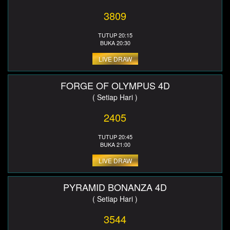
3809
TUTUP 20:15
BUKA 20:30
LIVE DRAW
FORGE OF OLYMPUS 4D
( Setiap Hari )
2405
TUTUP 20:45
BUKA 21:00
LIVE DRAW
PYRAMID BONANZA 4D
( Setiap Hari )
3544