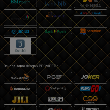
Bekerja sama dengan PROVIDER :