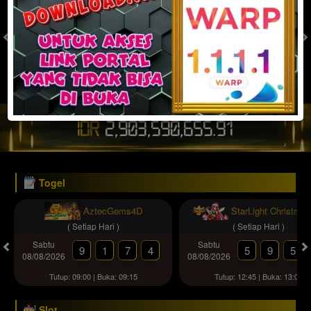
TOGEL
SLOT
LIVE CASINO
SPORT
SABUNG AYAM
TEM
JACKPOT PROGRESIF
IDR
2,903,590,665.64
Togel
AztecGems4D
StarLight Christma
( Setiap Hari )
( Setiap Hari )
Sabtu
Sabtu
9
1
7
4
5
9
5
08/08/2026
08/08/2026
Tutup: 09:00 | Buka: 09:15
Tutup: 12:45 | Buka: 13:00
Slot